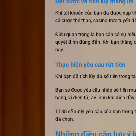
Đặt cược và tích lũy thắng lợi
Khi tài khoản của bạn đã được nạp ti
cá cược thể thao, casino trực tuyến đ
Điều quan trọng là bạn cần có sự hiểu
quyết định đúng đắn. Khi bạn thắng c
này.
Thực hiện yêu cầu rút tiền
Khi bạn đã tích lũy đủ số tiền trong t
Bạn sẽ được yêu cầu nhập số tiền muố
hàng, ví điện tử, v.v. Sau khi điền đầ
TT88 sẽ xử lý yêu cầu của bạn trong 
đã chọn.
Những điều cần lưu ý k