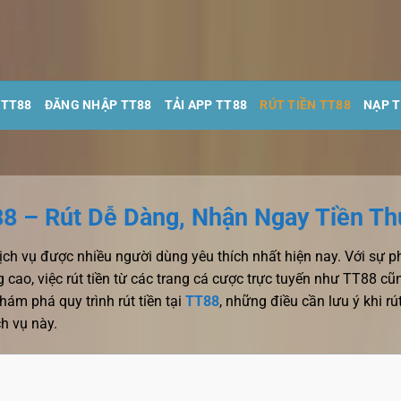
 TT88
ĐĂNG NHẬP TT88
TẢI APP TT88
RÚT TIỀN TT88
NẠP T
8 – Rút Dễ Dàng, Nhận Ngay Tiền T
ịch vụ được nhiều người dùng yêu thích nhất hiện nay. Với sự 
g cao, việc rút tiền từ các trang cá cược trực tuyến như TT88 cũ
hám phá quy trình rút tiền tại
TT88
, những điều cần lưu ý khi r
h vụ này.