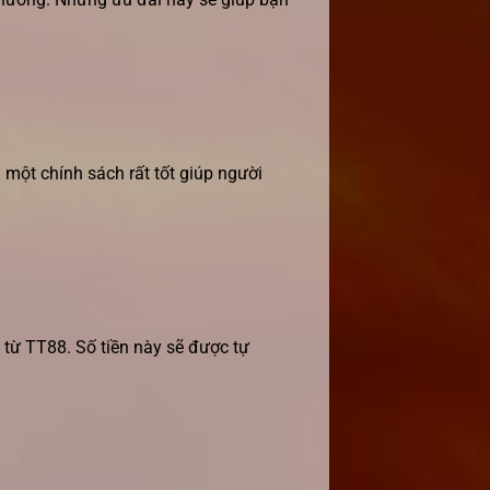
một chính sách rất tốt giúp người
 từ TT88. Số tiền này sẽ được tự