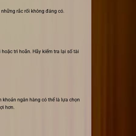
i những rắc rối không đáng có.
 hoặc trì hoãn. Hãy kiểm tra lại số tài
n khoản ngân hàng có thể là lựa chọn
ợi hơn.