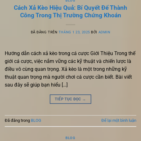
BLOG
Cách Xả Kèo Hiệu Quả: Bí Quyết Để Thành
Công Trong Thị Trường Chứng Khoán
ĐÃ ĐĂNG TRÊN
THÁNG 1 23, 2025
BỞI
ADMIN
Hướng dẫn cách xả kèo trong cá cược Giới Thiệu Trong thế
giới cá cược, việc nắm vững các kỹ thuật và chiến lược là
điều vô cùng quan trọng. Xả kèo là một trong những kỹ
thuật quan trọng mà người chơi cá cược cần biết. Bài viết
sau đây sẽ giúp bạn hiểu […]
TIẾP TỤC ĐỌC
→
Đã đăng trong
BLOG
Để lại một bình luận
BLOG