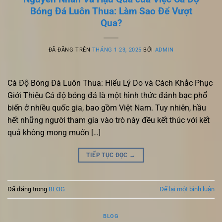
Bóng Đá Luôn Thua: Làm Sao Để Vượt
Qua?
ĐÃ ĐĂNG TRÊN
THÁNG 1 23, 2025
BỞI
ADMIN
Cá Độ Bóng Đá Luôn Thua: Hiểu Lý Do và Cách Khắc Phục
Giới Thiệu Cá độ bóng đá là một hình thức đánh bạc phổ
biến ở nhiều quốc gia, bao gồm Việt Nam. Tuy nhiên, hầu
hết những người tham gia vào trò này đều kết thúc với kết
quả không mong muốn […]
TIẾP TỤC ĐỌC
→
Đã đăng trong
BLOG
Để lại một bình luận
BLOG