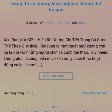
bóng đá và những kinh nghiệm không thể
bỏ qua
ĐÃ ĐĂNG TRÊN
THÁNG 1 23, 2025
BỞI
ADMIN
Kèo Rung Là Gì? – Hiểu Rõ Những Chi Tiết Trong Cá Cược
Thể Thao Giới thiệu Kèo rung là một thuật ngữ không còn
xa lạ đối với những người chơi cá cược thể thao. Tuy nhiên,
không phải ai cũng hiểu rõ về kèo rung, cách thức hoạt
động và lợi ích mà […]
TIẾP TỤC ĐỌC
→
Đã đăng trong
BLOG
Để lại một bình luận
BLOG