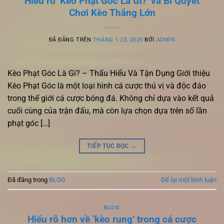
Hiểu rõ ‘Kèo Phạt Góc Là Gì?’ và Bí Quyết
Chơi Kèo Thắng Lớn
ĐÃ ĐĂNG TRÊN
THÁNG 1 23, 2025
BỞI
ADMIN
Kèo Phạt Góc Là Gì? – Thấu Hiểu Và Tận Dụng Giới thiệu
Kèo Phạt Góc là một loại hình cá cược thú vị và độc đáo
trong thế giới cá cược bóng đá. Không chỉ dựa vào kết quả
cuối cùng của trận đấu, mà còn lựa chọn dựa trên số lần
phạt góc […]
TIẾP TỤC ĐỌC
→
Đã đăng trong
BLOG
Để lại một bình luận
BLOG
Hiểu rõ hơn về ‘kèo rung’ trong cá cược