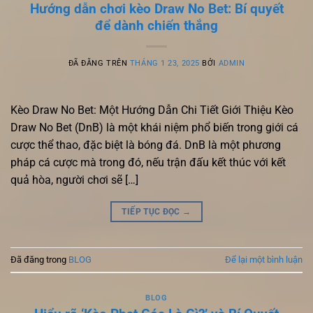
Hướng dẫn chơi kèo Draw No Bet: Bí quyết
để dành chiến thắng
ĐÃ ĐĂNG TRÊN
THÁNG 1 23, 2025
BỞI
ADMIN
Kèo Draw No Bet: Một Hướng Dẫn Chi Tiết Giới Thiệu Kèo
Draw No Bet (DnB) là một khái niệm phổ biến trong giới cá
cược thể thao, đặc biệt là bóng đá. DnB là một phương
pháp cá cược mà trong đó, nếu trận đấu kết thúc với kết
quả hòa, người chơi sẽ […]
TIẾP TỤC ĐỌC
→
Đã đăng trong
BLOG
Để lại một bình luận
BLOG