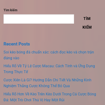
Tìm kiếm
TÌM
KIẾM
Recent Posts
Soi kèo bóng đá chuẩn xác: cách đọc kèo và chọn trận
đáng vào
Hiểu Rõ Về Tỷ Lệ Cược Macau: Cách Tính và Ứng Dụng
Trong Thực Tế
Cược Xiên Là Gì? Hướng Dẫn Chi Tiết Và Những Kinh
Nghiệm Thắng Cược Không Thể Bỏ Qua
Hiểu Rõ Hơn Về Kèo Trên Kèo Dưới Trong Cá Cược Bóng
Đá: Một Trò Chơi Thú Vị Hay Một Rủi