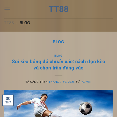
Chuyển
TT88
đến
nội
dung
TT88
-
BLOG
BLOG
BLOG
Soi kèo bóng đá chuẩn xác: cách đọc kèo
và chọn trận đáng vào
ĐÃ ĐĂNG TRÊN
THÁNG 7 30, 2026
BỞI
ADMIN
30
Th7