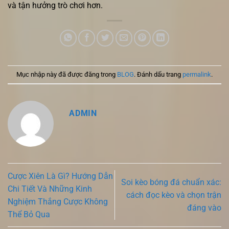
và tận hưởng trò chơi hơn.
Mục nhập này đã được đăng trong
BLOG
. Đánh dấu trang
permalink
.
ADMIN
Cược Xiên Là Gì? Hướng Dẫn
Soi kèo bóng đá chuẩn xác:
Chi Tiết Và Những Kinh
cách đọc kèo và chọn trận
Nghiệm Thắng Cược Không
đáng vào
Thể Bỏ Qua