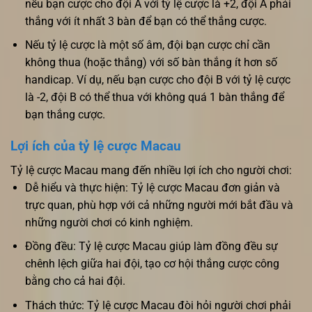
nếu bạn cược cho đội A với tỷ lệ cược là +2, đội A phải
thắng với ít nhất 3 bàn để bạn có thể thắng cược.
Nếu tỷ lệ cược là một số âm, đội bạn cược chỉ cần
không thua (hoặc thắng) với số bàn thắng ít hơn số
handicap. Ví dụ, nếu bạn cược cho đội B với tỷ lệ cược
là -2, đội B có thể thua với không quá 1 bàn thắng để
bạn thắng cược.
Lợi ích của tỷ lệ cược Macau
Tỷ lệ cược Macau mang đến nhiều lợi ích cho người chơi:
Dễ hiểu và thực hiện: Tỷ lệ cược Macau đơn giản và
trực quan, phù hợp với cả những người mới bắt đầu và
những người chơi có kinh nghiệm.
Đồng đều: Tỷ lệ cược Macau giúp làm đồng đều sự
chênh lệch giữa hai đội, tạo cơ hội thắng cược công
bằng cho cả hai đội.
Thách thức: Tỷ lệ cược Macau đòi hỏi người chơi phải